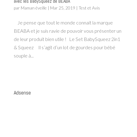
avec les BabySqueez de BEABA
par
Maman éveille
|
Mar 25, 2019
|
Test et Avis
Je pense que tout le monde connait la marque
BEABA et je suis ravie de pouvoir vous présenter un
de leur produit bien utile ! Le Set BabySqueez 2in1
& Squeez Il s’agit d’un lot de gourdes pour bébé
souple à...
Adsense