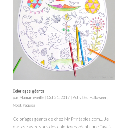
Coloriages géants
par
Maman éveille
|
Oct 31, 2017
|
Activités
,
Halloween
,
Noël
,
Päques
Coloriages géants de chez Mr Printables.com… Je
partage avec vous des coloriages géants que j’avais