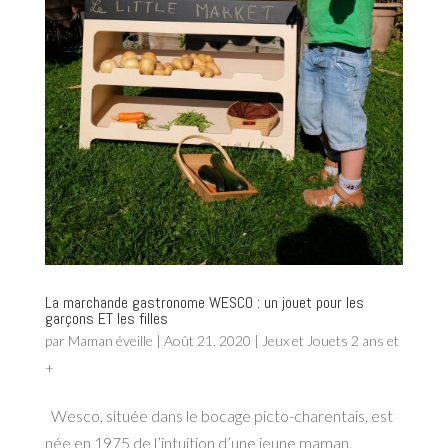
La marchande gastronome WESCO : un jouet pour les
garçons ET les filles
par
Maman éveille
|
Août 21, 2020
|
Jeux et Jouets 2 ans et
+
Wesco, située dans le bocage picto-charentais, est
née en 1975 de l’intuition d’une jeune maman.