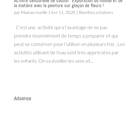
Activité sensorielle de saison : Exploration du monde et de
la matière avec la peinture sur glaçon de fleurs !
par
Maman éveille
|
Avr 11, 2020
|
Recettes créatives
C’est une activité qui a l’avantage de ne pas
prendre énormément de temps à préparer et qui
peut se conserver pour l’utiliser en plusieurs fois . Les
activités utilisant de l’eau sont très appréciées par
les enfants. On va éveiller les sens et...
Adsense