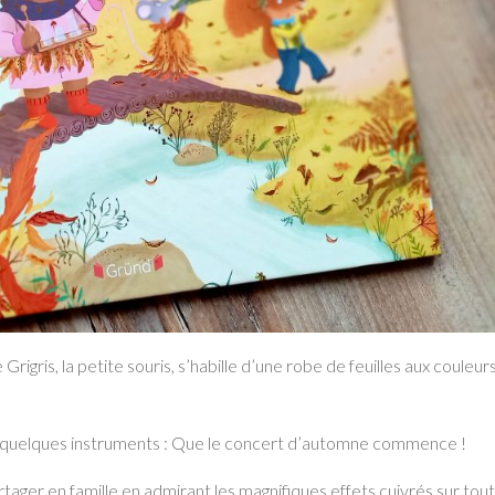
rigris, la petite souris, s’habille d’une robe de feuilles aux couleur
e quelques instruments : Que le concert d’automne commence !
rtager en famille en admirant les magnifiques effets cuivrés sur tou