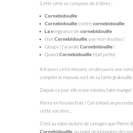
Cette série se compose de 6 titres :
Cornebidouille
Cornebidouille
contre
cornebidouille
La v
engeance de
cornebidouille
Non
Cornebidouille
, pas mon doudou !
Gloups ! j’ai avalé
Cornebidouille
!
Quand
Cornebidouille
était petite
A travers cette histoire, on découvre une sorciè
compter le mauvais sort de sa tante grabouilla 
Depuis ce jour, elle a une mission, faire manger 
Pierre en fera les frais ! Cet enfant un peu reb
cette sorcière…
C’est au salon du livre de Limoges que Pierre B
Cornebidouille
, au point de lui inspirer des i