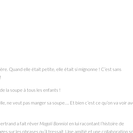
re. Quand elle était petite, elle était si mignonne ! C’est sans
!
de la soupe à tous les enfants !
elle, ne veut pas manger sa soupe…. Et bien c’est ce qu’on va voir a
ertrand a fait rêver
Magali Bonniol
en lui racontant l’histoire de
mages sur les phrases qu’il tressait. Une amitié et une collaboration s