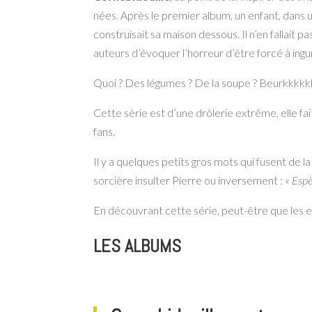
nées. Après le premier album, un enfant, dans u
construisait sa maison dessous. Il n’en fallait 
auteurs d’évoquer l’horreur d’être forcé à in
Quoi ? Des légumes ? De la soupe ? Beurkkkkk
Cette série est d’une drôlerie extrême, elle fa
fans.
Il y a quelques petits gros mots qui fusent de l
sorcière insulter Pierre ou inversement : «
Espè
En découvrant cette série, peut-être que les en
LES ALBUMS