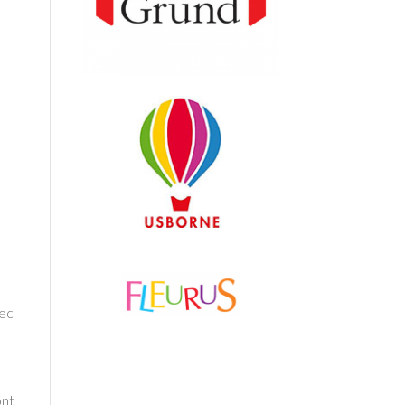
vec
ont