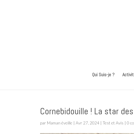
Qui Suis-je ?
Activi
Cornebidouille ! La star des
par
Maman éveille
|
Avr 27, 2024
|
Test et Avis
|
0 c