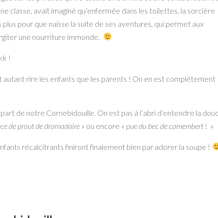
ne classe, avait imaginé qu’enfermée dans les toilettes, la sorcière
pas plus pour que naisse la suite de ses aventures, qui permet aux
gurgiter une nourriture immonde.
kk !
it autant rire les enfants que les parents ! On en est complètement
a part de notre Cornebidouille. On est pas à l’abri d’entendre la dou
ce de prout de dromadaire
» ou encore «
pue du bec de camembert
! »
fants récalcitrants finiront finalement bien par adorer la soupe !