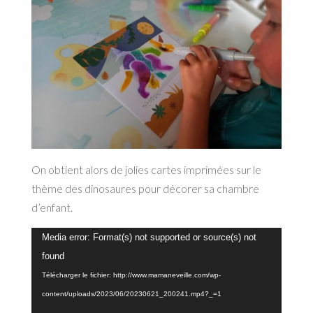
On obtient alors de jolies cartes imprimées sur le
thème des dinosaures pour décorer sa chambre
d’enfant.
Lecteur
Media error: Format(s) not supported or source(s) not
vidéo
found
Télécharger le fichier: http://www.mamaneveille.com/wp-
content/uploads/2023/06/20230621_200241.mp4?_=1