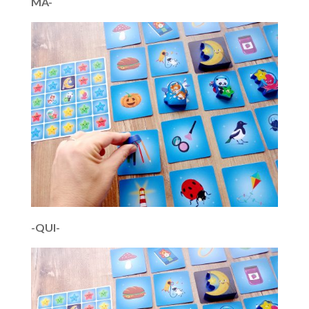
MA-
-QUI-