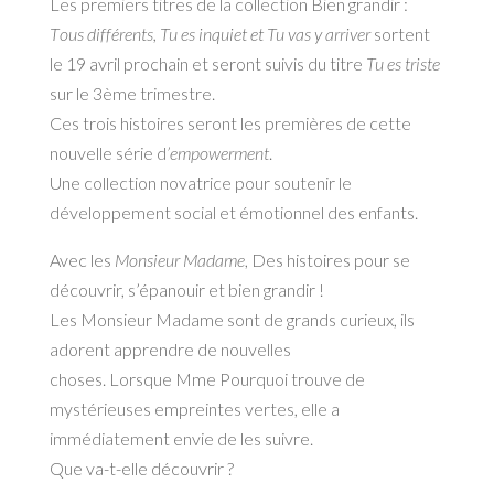
Les premiers titres de la collection
Bien grandir
:
T
ous différents
,
Tu es inquiet
et
Tu vas y arriver
sortent
le
19 avril
prochain et seront suivis du titre
Tu es triste
sur le 3ème trimestre.
Ces trois histoires seront les premières de cette
nouvelle série d
’
empowerment
.
Une collection novatrice pour soutenir
le
développement social et émotionnel des enfants.
Avec les
Monsieur Madame
,
Des histoires pour se
découvrir,
s’épanouir et bien grandir !
Les Monsieur Madame sont de grands
curieux, ils
adorent apprendre de nouvelles
choses. Lorsque Mme Pourquoi trouve d
e
mystérieuses empreintes vertes,
elle a
immédiatement envie de les suivre.
Que va-t-elle découvrir ?