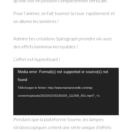
qu’elle soit en position complètement verticale.
Pour l’animer, on fait tourner la roue rapidement et
on allume les lumières !
Admire tes créations Spirograph prendre vie avec
des effets lumineux incroyables !
L’effet est hypnotisant !
Lecteur
Media error: Format(s) not supported or source(s) not
vidéo
found
Télécharger le fichier: http://www.mamaneveille.com/wp-
content/uploads/2023/02/20230205_111308_001.mp4?_=1
Pendant que la plateforme tourne, les lampes
stroboscopiques créent une série unique d’effets