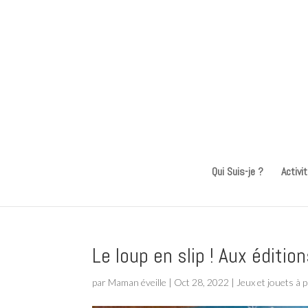
Qui Suis-je ?
Activi
Le loup en slip ! Aux éditi
par
Maman éveille
|
Oct 28, 2022
|
Jeux et jouets à p