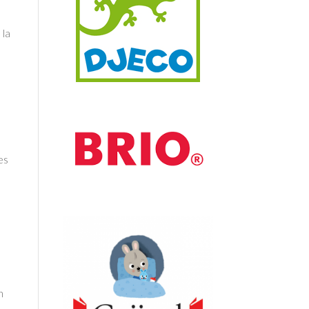
 la
es
n