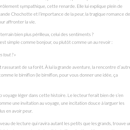
rôlement sympathique, cette renarde. Elle lui explique
plein de
 Grande Chochotte et
l’importance de la peur, la tragique romance de
ur affronter la vie.
 terrain bien plus périlleux, celui des sentiments ?
p est simple comme bonjour,
ou plutôt comme un au revoir :
s tout ? »
 et rassurant de sa
forêt. À lui la grande aventure, la rencontre d’autr
comme le birniflon (le birniflon, pour vous donner une idée, ça
lip voyage léger dans cette histoire. Le lecteur ferait bien de s’en
 comme une invitation au voyage,
une incitation douce à larguer les
lus en avoir peur.
niveau de
lecture qui ravira autant les petits que les grands, trouve u