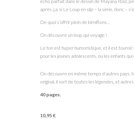
écho parfait dans le
dessin de Mayana Itoïz, pé
après ça, si
Le Loup en slip
– la série, donc – s
De quoi s’offrir plein de birniflons…
On découvre un loup qui voyage !
Le ton est hyper humoristique, et il est tourn
pour les jeunes adolescents, ou les enfants qui
On découvre en même temps d’autres pays, tout ç
original, il sort de toutes les légendes, et autr
40 pages.
10,95 €