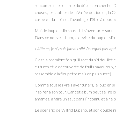
rencontre une renarde du
désert en chèche. D
choses, les statues de la Vallée des idoles, la
carpe et du lapin, et l’avantage
d’être à deux po
Mais le loup en slip saura-t-il s’aventurer sur
un
Dans ce nouvel album, la devise du loup en sli
« Ailleurs, je n’y suis jamais allé. Pourquoi pas,
aprè
C’est la première fois qu’il sort du nid douillet
cultures et la découverte de
fruits savoureux, 
ressemble à la floupette mais en plus sucré).
Comme tous les vrais aventuriers,
le loup en s
inspirer à son tour. Car cet album peut se lire
amarres, à faire un saut dans l’inconnu et à
ne p
Le scénario de Wilfrid Lupano, et son double 