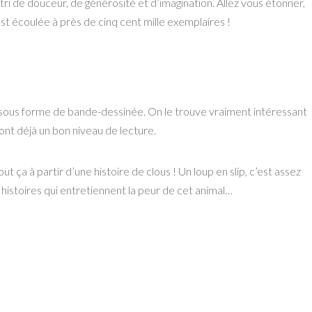
tri de douceur, de générosité et d’imagination. Allez
vous étonner,
’est écoulée à près
de cinq cent mille exemplaires !
é sous forme de bande-dessinée. On le trouve vraiment intéressant
 ont déjà un bon niveau de lecture.
a à partir d’une histoire de clous ! Un loup en slip, c’est assez
es histoires qui entretiennent la peur de cet animal…