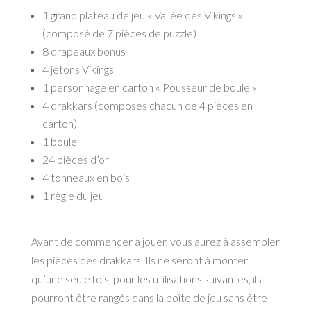
1 grand plateau de jeu « Vallée des Vikings »
(composé de 7 pièces de puzzle)
8 drapeaux
bonus
4 jetons Vikings
1 personnage en carton « Pousseur de boule »
4 drakkars
(composés chacun de 4 pièces en
carton)
1 boule
24 pièces d’or
4 tonneaux en bois
1 règle du jeu
Avant de commencer à jouer, vous aurez à assembler
les pièces des drakkars. Ils ne seront à monter
qu’une seule fois, pour les utilisations suivantes, ils
pourront être rangés dans la boîte de jeu sans être