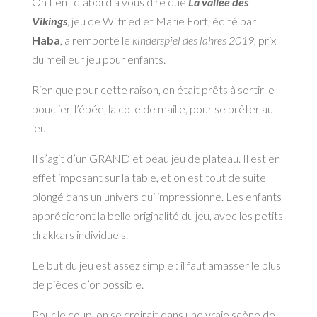
On tient d’abord à vous dire que
L
a vallée des
Vikings
, jeu de Wilfried et Marie Fort, édité par
Haba
, a remporté le
kinderspiel des lahres 2019
, prix
du meilleur jeu pour enfants.
Rien que pour cette raison, on était prêts à sortir le
bouclier, l’épée, la cote de maille, pour se prêter au
jeu !
Il s’agit d’un GRAND et beau jeu de plateau. Il est en
effet imposant sur la table, et on est tout de suite
plongé dans un univers qui impressionne. Les enfants
apprécieront la belle originalité du jeu, avec les petits
drakkars individuels.
Le but du jeu est assez simple : il faut amasser le plus
de pièces d’or possible.
Pour le coup, on se croirait dans une vraie scène de