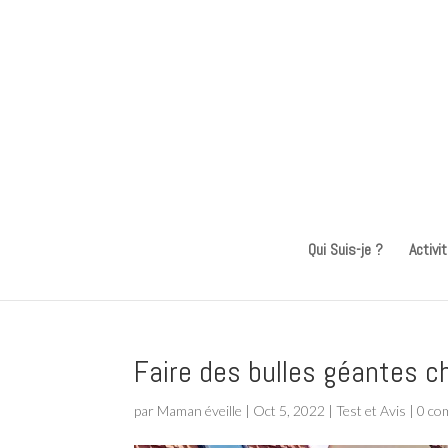
Qui Suis-je ?
Activi
Faire des bulles géantes 
par
Maman éveille
|
Oct 5, 2022
|
Test et Avis
|
0 co