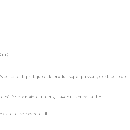
0 ml)
ec cet outil pratique et le produit super puissant, c’est facile de f
e côté de la main, et un long fil avec un anneau au bout.
lastique livré avec le kit.