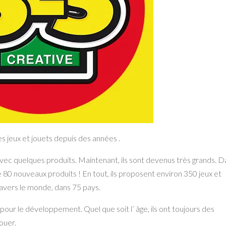
es jeux et jouets depuis des années .
 avec quelques produits. Maintenant, ils sont devenus très grands. 
 80 nouveaux produits ! En tout, ils proposent environ 350 jeux et
ravers le monde, dans 75 pays.
 pour le développement. Quel que soit l’ âge, ils ont toujours des
ouer.