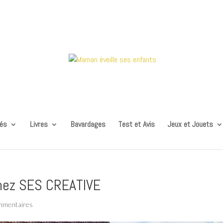
tés
Livres
Bavardages
Test et Avis
Jeux et Jouets
chez SES CREATIVE
mmentaires