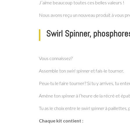
J’aime beaucoup toutes ces belles valeurs !
Nous avons reçu un nouveau produit à vous pr
Swirl Spinner, phosphore
Vous connaissez?
Assemble ton
swirl spinner
et fais-le tourner.
Peux-tu le faire tourner? Si tu y arrives, tu ent
Amène ton
spinner
à l’heure de la récré et épat
Tu as le choix entre le
swirl spinner
à paillettes,
Chaque kit contient :