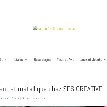
tés
Livres
Bavardages
Test et Avis
Jeux et Jouets
cent et métallique chez SES CREATIVE
partir de 6 ans
|
0 commentaires