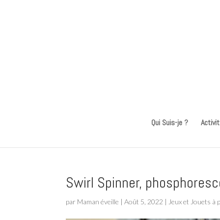
Qui Suis-je ?
Activi
Swirl Spinner, phosphores
par
Maman éveille
|
Août 5, 2022
|
Jeux et Jouets à 