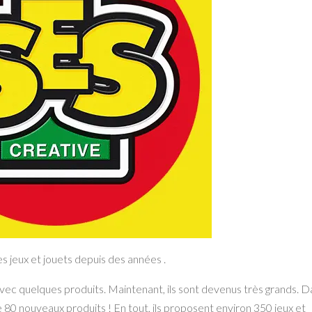
es jeux et jouets depuis des années .
 avec quelques produits. Maintenant, ils sont devenus très grands. 
 80 nouveaux produits ! En tout, ils proposent environ 350 jeux et