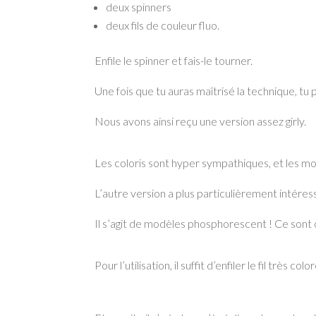
deux spinners
deux fils de couleur fluo.
Enfile le spinner et fais-le tourner.
Une fois que tu auras maîtrisé la technique, tu p
Nous avons ainsi reçu une version assez girly.
Les coloris sont hyper sympathiques, et les mo
L’autre version a plus particulièrement intéres
Il s’agit de modèles phosphorescent ! Ce sont d
Pour l’utilisation, il suffit d’enfiler le fil très 