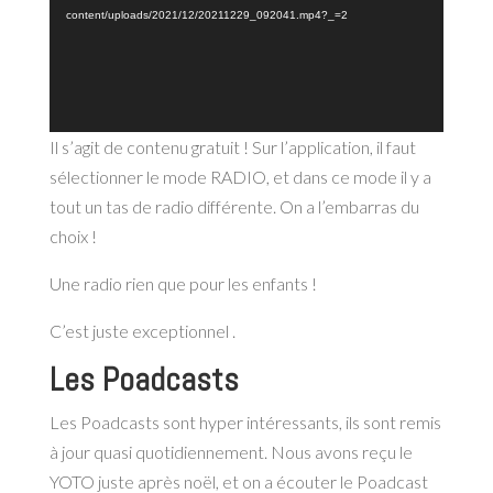
content/uploads/2021/12/20211229_092041.mp4?_=2
Il s’agit de contenu gratuit ! Sur l’application, il faut
sélectionner le mode RADIO, et dans ce mode il y a
tout un tas de radio différente. On a l’embarras du
choix !
Une radio rien que pour les enfants !
C’est juste exceptionnel .
Les Poadcasts
Les Poadcasts sont hyper intéressants, ils sont remis
à jour quasi quotidiennement. Nous avons reçu le
YOTO juste après noël, et on a écouter le Poadcast