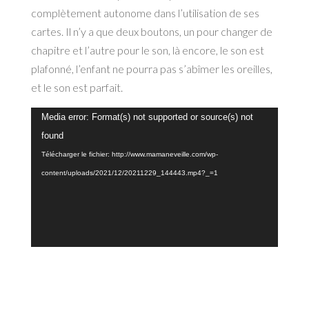
complètement autonome dans l’utilisation de ses
cartes. Il n’y a que deux boutons, un pour changer de
chapitre et l’autre pour le son, là encore, le son est
plafonné, l’enfant ne pourra pas s’abîmer les oreilles,
et le son est parfait.
Lecteur
Media error: Format(s) not supported or source(s) not
vidéo
found
Télécharger le fichier: http://www.mamaneveille.com/wp-
content/uploads/2021/12/20211229_144443.mp4?_=1