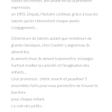
toutes ses formes. Bécassine en fut la première
expression,
en 1905. Depuis, l’histoire continue, grâce à tous les
talents qui les réinventent chaque année.
L’engagement…
Dénicheurs de talents autant que revisiteurs de
grands classiques, chez Gautier-Languereau, ils
aiment lire,
ils aiment rêver, ils aiment transmettre, échanger.
Surtout éveiller la curiosité et l’imagination des
enfants…
Leur promesse : chérir, nourrir et peaufiner 5
ensembles forts pour nous permettre de trouver le
bon livre
pour chaque enfant.
Le coin des petits :