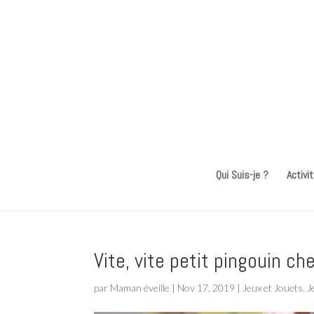
Qui Suis-je ?
Activi
Vite, vite petit pingouin 
par
Maman éveille
|
Nov 17, 2019
|
Jeux et Jouets
,
J