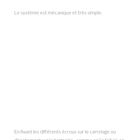
Le système est mécanique et très simple.
En fixant les différents écrous sur le carrelage ou
directement sur la baignoire , comme on l’a fait ici, on