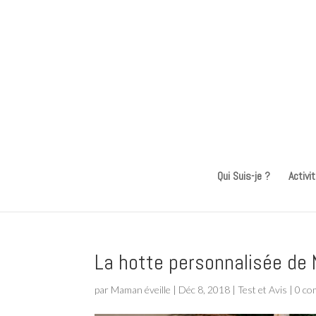
Qui Suis-je ?
Activi
La hotte personnalisée de N
par
Maman éveille
|
Déc 8, 2018
|
Test et Avis
|
0 co