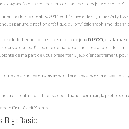
mes s’agrandissent avec des jeux de cartes et des jeux de société.
nnent les loisirs créatifs. 2011 voit l’arrivée des figurines Arty toys
onçues par une direction artistique qui privilégie graphisme, design 
e notre ludothèque contient beaucoup de jeux
DJECO
, et à la mai
 leurs produits. J’ai eu une demande particulière auprès de la marq
volonté de ma part de vous présenter 3 jeux d’encastrement, pour f
forme de planches en bois avec différentes pièces à encastrer. Il y
ettre à l’enfant d’ affiner sa coordination œil-main, la préhension e
 de difficultés différents.
s BigaBasic