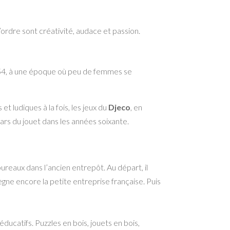
’ordre sont créativité, audace et passion.
 1954, à une époque où peu de femmes se
s et ludiques à la fois, les jeux du
Djeco
, en
rs du jouet dans les années soixante.
bureaux dans l’ancien entrepôt. Au départ, il
ègne encore la petite entreprise française. Puis
ducatifs. Puzzles en bois, jouets en bois,