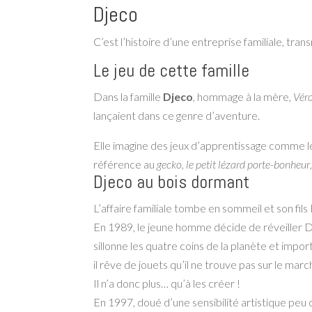
Djeco
C’est l’histoire d’une entreprise familiale, tr
Le jeu de cette famille
Dans la famille
Djeco
, hommage à la mère,
Véro
lançaient dans ce genre d’aventure.
Elle imagine des jeux d’apprentissage comme 
référence au
gecko
,
le petit lézard porte-bonheur
Djeco au bois dormant
L’affaire familiale tombe en sommeil et son fil
En 1989, le jeune homme décide de réveiller Djec
sillonne les quatre coins de la planète et impo
il rêve de jouets qu’il ne trouve pas sur le marc
Il n’a donc plus… qu’à les créer !
En 1997, doué d’une sensibilité artistique peu c