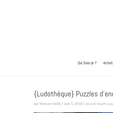
Qui Suis-je ?
Activi
{Ludothèque} Puzzles d’en
par
Maman éveille
|
Juin 5, 2018
|
Jeux et Jouets à p