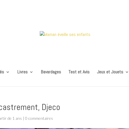
tés
Livres
Bavardages
Test et Avis
Jeux et Jouets
castrement, Djeco
artir de 1 ans
|
0 commentaires