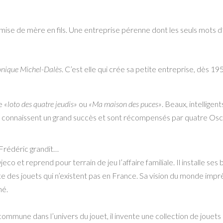
ansmise de mère en fils. Une entreprise pérenne dont les seuls mots d
nique Michel-Dalès
. C’est elle qui crée sa petite entreprise, dès
le
«loto des quatre jeudis»
ou
«Ma maison des puces»
. Beaux, intelligent
, connaissent un grand succès et sont récompensés par quatre Osca
s Frédéric grandit…
o et reprend pour terrain de jeu l’affaire familiale. Il installe ses 
rte des jouets qui n’existent pas en France. Sa vision du monde impr
hé.
ommune dans l’univers du jouet, il invente une collection de jouets é