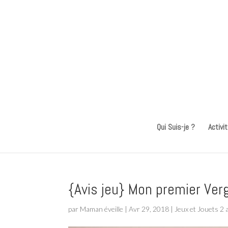
Qui Suis-je ?
Activi
{Avis jeu} Mon premier Ver
par
Maman éveille
|
Avr 29, 2018
|
Jeux et Jouets 2 