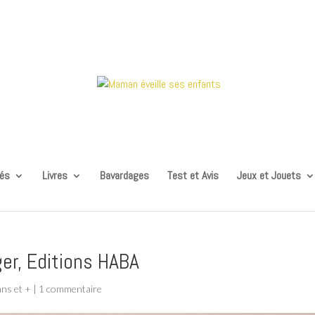
tés
Livres
Bavardages
Test et Avis
Jeux et Jouets
ger, Editions HABA
ans et +
|
1 commentaire