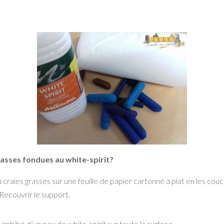
rasses fondues au white-spirit?
au craies grasses sur une feuille de papier cartonné à plat en les couch
Recouvrir le support.
imbibé d’un peu de white-spirit sur toute la surface.