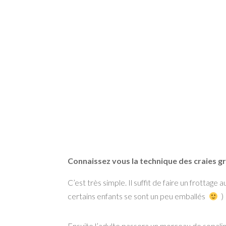
Connaissez vous la technique des craies g
C’est très simple. Il suffit de faire un frottage 
certains enfants se sont un peu emballés
) 
Ensuite l’adulte passera un morceau de sopalin 