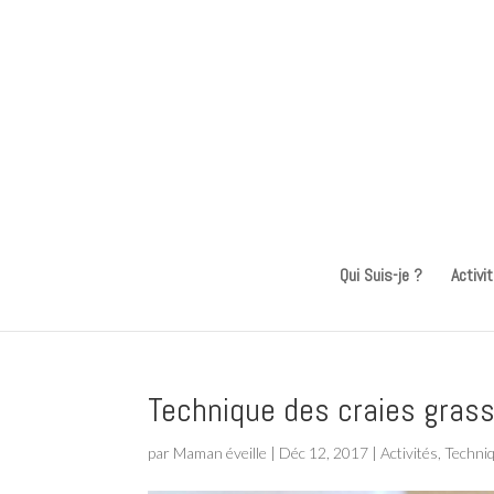
Qui Suis-je ?
Activi
Technique des craies grasse
par
Maman éveille
|
Déc 12, 2017
|
Activités
,
Techni