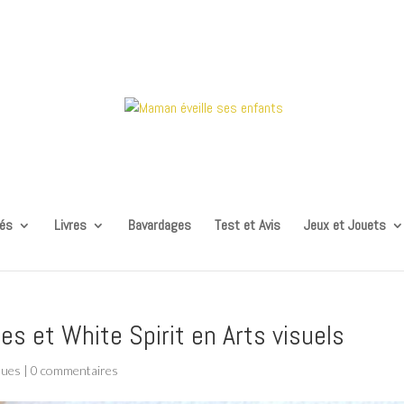
tés
Livres
Bavardages
Test et Avis
Jeux et Jouets
s et White Spirit en Arts visuels
ques
|
0 commentaires