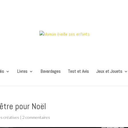
tés
Livres
Bavardages
Test et Avis
Jeux et Jouets
être pour Noël
s créatives
|
2 commentaires