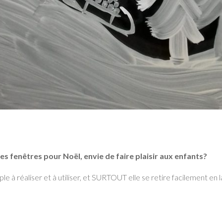
les fenêtres pour Noël, envie de faire plaisir aux enfants?
e à réaliser et à utiliser, et SURTOUT elle se retire facilement en 