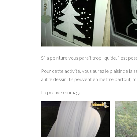
Si la peinture vous parait trop liquide, il est p
Pour cette activité, vous aurez le plaisir de lai
autre dessin! Ils peuvent en mettre partout, mê
La preuve en image: