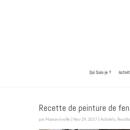
Qui Suis-je ?
Activi
Recette de peinture de fen
par
Maman éveille
|
Nov 29, 2017
|
Activités
,
Recette