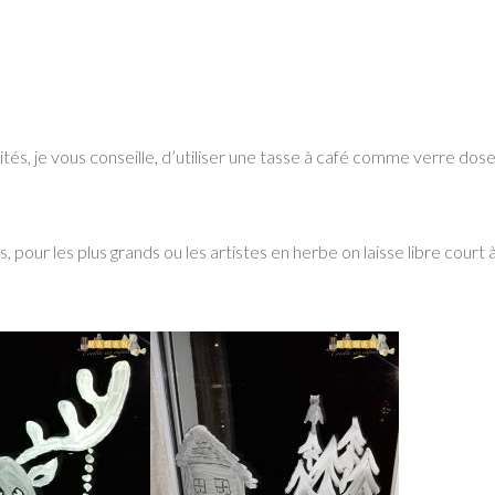
ités, je vous conseille, d’utiliser une tasse à café comme verre dose
s, pour les plus grands ou les artistes en herbe on laisse libre court