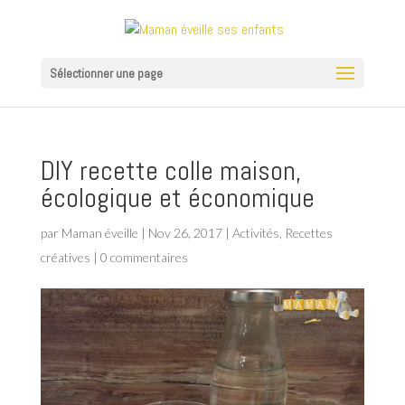
Sélectionner une page
DIY recette colle maison,
écologique et économique
par
Maman éveille
|
Nov 26, 2017
|
Activités
,
Recettes
créatives
|
0 commentaires