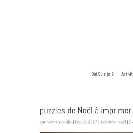
Qui Suis-je ?
Activi
puzzles de Noël à imprimer
par
Maman éveille
|
Nov 8, 2017
|
Activités
,
Noël
|
0