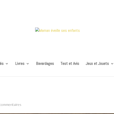
tés
Livres
Bavardages
Test et Avis
Jeux et Jouets
 commentaires