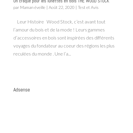
On craque pour les lunettes en bois THE WOOD STOCK
par
Maman éveille
|
Août 22, 2020
|
Test et Avis
Leur Histoire Wood Stock, c’est avant tout
l’amour du bois et de la mode ! Leurs gammes
d’accessoires en bois sont inspirées des différents
voyages du fondateur au coeur des régions les plus
reculées du monde . Une l’a...
Adsense