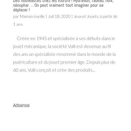
Des nouveautés chez les Klorofil ! Hydravion, radeau, noix,
nénuphar … On peut vraiment tout imaginer pour se
déplacer !
par
Maman éveille
|
Juil 18, 2020
|
Jeux et Jouets à partir de
1 ans
Créée en 1945 et spécialisée à ses débuts dans le
jouet mécanique, la société Vulli est devenue au fil
des ans un spécialiste renommé dans le monde de la
puériculture et du jouet premier âge. Depuis plus de
60 ans, Vulli conçoit et crée des produits...
Adsense