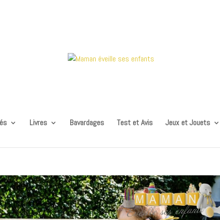
tés
Livres
Bavardages
Test et Avis
Jeux et Jouets