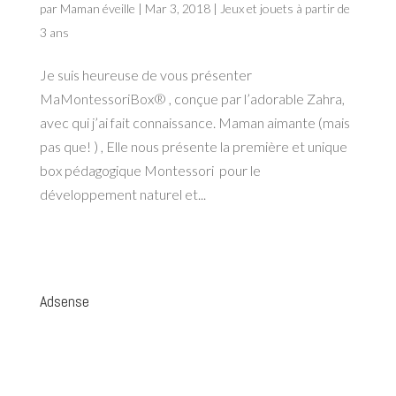
par
Maman éveille
|
Mar 3, 2018
|
Jeux et jouets à partir de
3 ans
Je suis heureuse de vous présenter
MaMontessoriBox® , conçue par l’adorable Zahra,
avec qui j’ai fait connaissance. Maman aimante (mais
pas que! ) , Elle nous présente la première et unique
box pédagogique Montessori pour le
développement naturel et...
Adsense